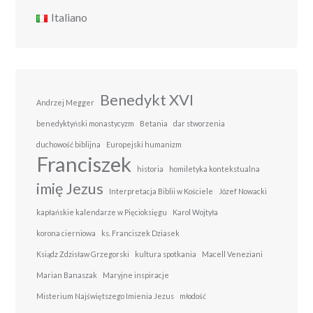
Italiano
Benedykt XVI
Andrzej Megger
benedyktyński monastycyzm
Betania
dar stworzenia
duchowość biblijna
Europejski humanizm
Franciszek
historia
homiletyka kontekstualna
imię Jezus
Interpretacja Biblii w Kościele
Józef Nowacki
kapłańskie kalendarze w Pięcioksięgu
Karol Wojtyła
korona cierniowa
ks. Franciszek Dziasek
Ksiądz Zdzisław Grzegorski
kultura spotkania
Macell Veneziani
Marian Banaszak
Maryjne inspiracje
Misterium Najświętszego Imienia Jezus
młodość