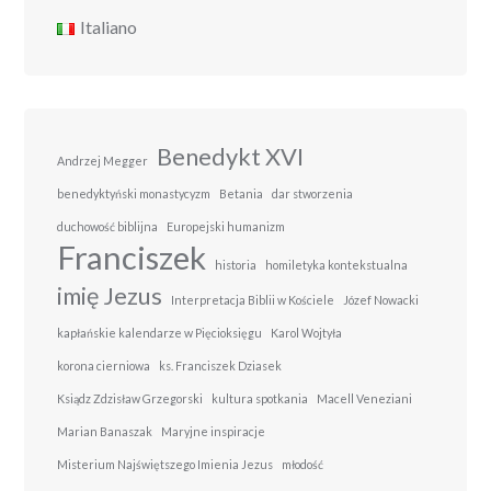
Italiano
Benedykt XVI
Andrzej Megger
benedyktyński monastycyzm
Betania
dar stworzenia
duchowość biblijna
Europejski humanizm
Franciszek
historia
homiletyka kontekstualna
imię Jezus
Interpretacja Biblii w Kościele
Józef Nowacki
kapłańskie kalendarze w Pięcioksięgu
Karol Wojtyła
korona cierniowa
ks. Franciszek Dziasek
Ksiądz Zdzisław Grzegorski
kultura spotkania
Macell Veneziani
Marian Banaszak
Maryjne inspiracje
Misterium Najświętszego Imienia Jezus
młodość