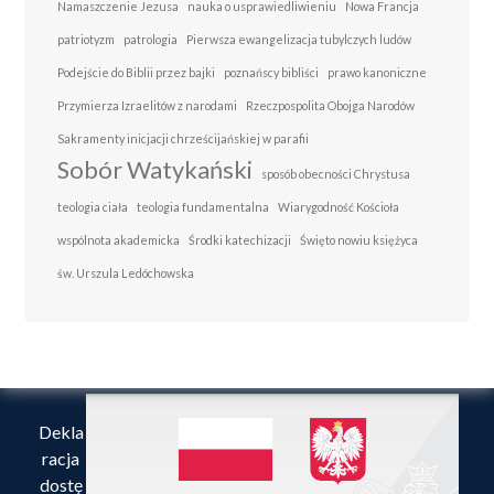
Namaszczenie Jezusa
nauka o usprawiedliwieniu
Nowa Francja
patriotyzm
patrologia
Pierwsza ewangelizacja tubylczych ludów
Podejście do Biblii przez bajki
poznańscy bibliści
prawo kanoniczne
Przymierza Izraelitów z narodami
Rzeczpospolita Obojga Narodów
Sakramenty inicjacji chrześcijańskiej w parafii
Sobór Watykański
sposób obecności Chrystusa
teologia ciała
teologia fundamentalna
Wiarygodność Kościoła
wspólnota akademicka
Środki katechizacji
Święto nowiu księżyca
św. Urszula Ledóchowska
Dekla
racja
dostę