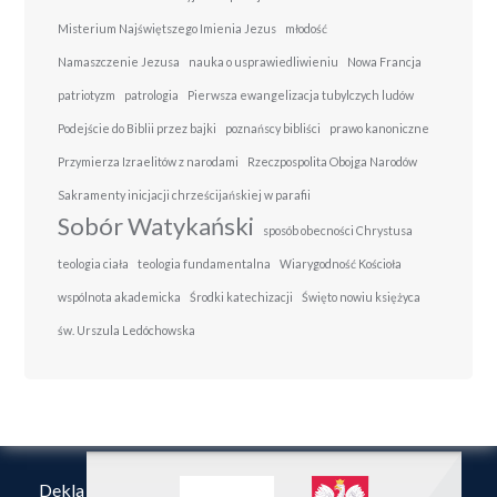
Misterium Najświętszego Imienia Jezus
młodość
Namaszczenie Jezusa
nauka o usprawiedliwieniu
Nowa Francja
patriotyzm
patrologia
Pierwsza ewangelizacja tubylczych ludów
Podejście do Biblii przez bajki
poznańscy bibliści
prawo kanoniczne
Przymierza Izraelitów z narodami
Rzeczpospolita Obojga Narodów
Sakramenty inicjacji chrześcijańskiej w parafii
Sobór Watykański
sposób obecności Chrystusa
teologia ciała
teologia fundamentalna
Wiarygodność Kościoła
wspólnota akademicka
Środki katechizacji
Święto nowiu księżyca
św. Urszula Ledóchowska
Dekla