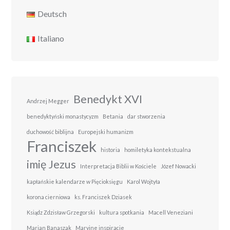
Deutsch
Italiano
Benedykt XVI
Andrzej Megger
benedyktyński monastycyzm
Betania
dar stworzenia
duchowość biblijna
Europejski humanizm
Franciszek
historia
homiletyka kontekstualna
imię Jezus
Interpretacja Biblii w Kościele
Józef Nowacki
kapłańskie kalendarze w Pięcioksięgu
Karol Wojtyła
korona cierniowa
ks. Franciszek Dziasek
Ksiądz Zdzisław Grzegorski
kultura spotkania
Macell Veneziani
Marian Banaszak
Maryjne inspiracje