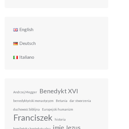
English
Deutsch
Italiano
Benedykt XVI
Andrzej Megger
benedyktyński monastycyzm
Betania
dar stworzenia
duchowość biblijna
Europejski humanizm
Franciszek
historia
imię Jezus
homiletyka kontekstualna