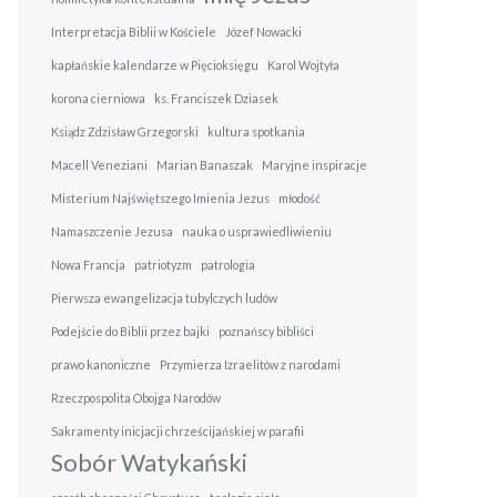
Interpretacja Biblii w Kościele
Józef Nowacki
kapłańskie kalendarze w Pięcioksięgu
Karol Wojtyła
korona cierniowa
ks. Franciszek Dziasek
Ksiądz Zdzisław Grzegorski
kultura spotkania
Macell Veneziani
Marian Banaszak
Maryjne inspiracje
Misterium Najświętszego Imienia Jezus
młodość
Namaszczenie Jezusa
nauka o usprawiedliwieniu
Nowa Francja
patriotyzm
patrologia
Pierwsza ewangelizacja tubylczych ludów
Podejście do Biblii przez bajki
poznańscy bibliści
prawo kanoniczne
Przymierza Izraelitów z narodami
Rzeczpospolita Obojga Narodów
Sakramenty inicjacji chrześcijańskiej w parafii
Sobór Watykański