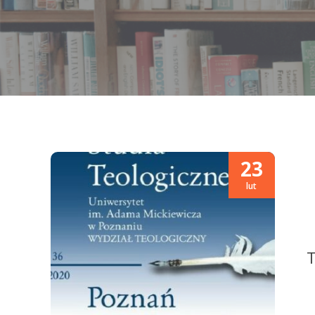
23
lut
T