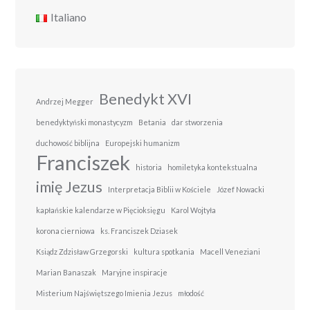
Italiano
Benedykt XVI
Andrzej Megger
benedyktyński monastycyzm
Betania
dar stworzenia
duchowość biblijna
Europejski humanizm
Franciszek
historia
homiletyka kontekstualna
imię Jezus
Interpretacja Biblii w Kościele
Józef Nowacki
kapłańskie kalendarze w Pięcioksięgu
Karol Wojtyła
korona cierniowa
ks. Franciszek Dziasek
Ksiądz Zdzisław Grzegorski
kultura spotkania
Macell Veneziani
Marian Banaszak
Maryjne inspiracje
Misterium Najświętszego Imienia Jezus
młodość