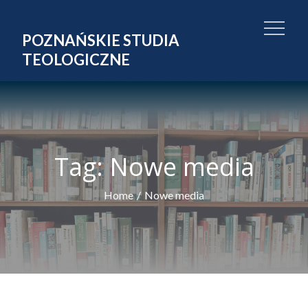
Skip
to
POZNAŃSKIE STUDIA
content
TEOLOGICZNE
Tag:
Nowe media
Home
Nowe media