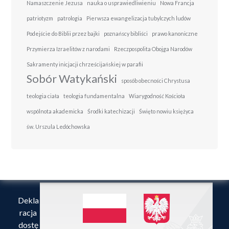
Namaszczenie Jezusa
nauka o usprawiedliwieniu
Nowa Francja
patriotyzm
patrologia
Pierwsza ewangelizacja tubylczych ludów
Podejście do Biblii przez bajki
poznańscy bibliści
prawo kanoniczne
Przymierza Izraelitów z narodami
Rzeczpospolita Obojga Narodów
Sakramenty inicjacji chrześcijańskiej w parafii
Sobór Watykański
sposób obecności Chrystusa
teologia ciała
teologia fundamentalna
Wiarygodność Kościoła
wspólnota akademicka
Środki katechizacji
Święto nowiu księżyca
św. Urszula Ledóchowska
Dekla
racja
dostę